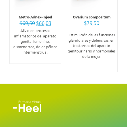
Metro-Adnex-Injeel
Ovarium compositum
$
69,50
$
66,03
$
79,50
Alivio en procesos
Estimulción de las funciones
inflamatorios del aparato
glandulares y defensivas, en
genital femenino,
trastornos del aparato
dismenorrea, dolor pélvico
genitourinario y hormonales
intermenstrual.
de la mujer.