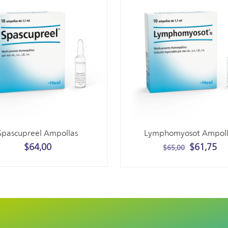
Spascupreel Ampollas
Lymphomyosot Ampoll
$
64,00
$
61,75
$
65,00