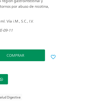
a región gastrointestinal y
tornos por abuso de nicotina,
. Vía i.M., S.C., I.V.
E-09-11
COMPRAR
alud Digestiva