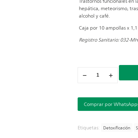
Trastornos funcionales en l
hepática, meteorismo, tras
alcohol y café.
Caja por 10 ampollas x 1,1 ml
Registro Sanitario:
032-MH
Nux
Vomica
Ampollas
cantidad
Comprar por WhatsApp
Etiquetas:
Detoxificación
S